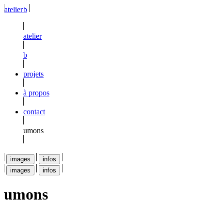
atelier
b
atelier
b
projets
à propos
contact
umons
images
infos
images
infos
umons