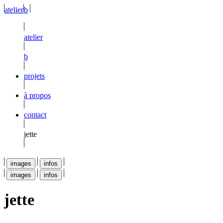
atelier
b
atelier
b
projets
à propos
contact
jette
images
infos
images
infos
jette