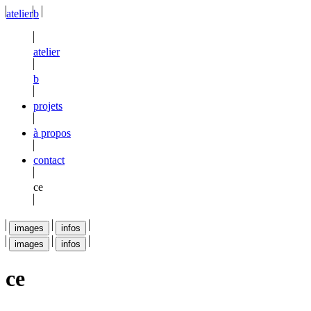
atelier
b
atelier
b
projets
à propos
contact
ce
images
infos
images
infos
ce