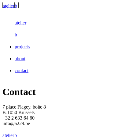
atelier
b
atelier
b
projects
about
contact
Contact
7 place Flagey, boite 8
B-1050 Brussels
+32 2 633 64 60
info@a229.be
atelier
b